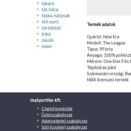
takaró
tál, tálca
táska, hátizsák
téli szett
Termék adatok
törölköző
trikó
Gyártó: New Era
zászló
Modell: The League
zokni
Tipus: 9Forty
Anyaga: 100% poliész
Mérete: One Size Fits 
Tépőzáras pánt
Származási ország: Ba
NBA licenszes termék
UsaSportFan Kft.
Céginformációk
Üzletszabályzat
Adatvédelmi szabályzat
Süti (cookie) szabályzat