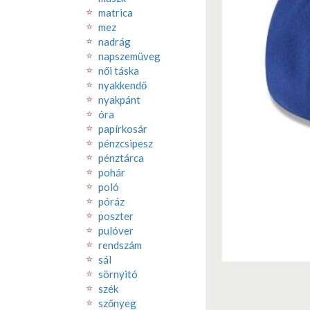
matrica
mez
nadrág
napszemüveg
női táska
nyakkendő
nyakpánt
óra
papírkosár
pénzcsipesz
pénztárca
pohár
poló
póráz
poszter
pulóver
rendszám
sál
sörnyitó
szék
szőnyeg