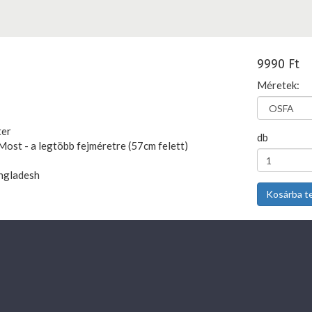
9990 Ft
Méretek:
ter
db
Most - a legtöbb fejméretre (57cm felett)
ngladesh