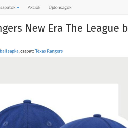
 csapatok
Akciók
Újdonságok
ngers New Era The League b
ball sapka
, csapat:
Texas Rangers