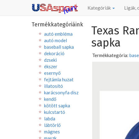
Kategóriák
Ligák,
Termékkategóriáink
Texas Ra
autó embléma
sapka
autó model
baseball sapka
dekoráció
Termékkategória:
base
dzseki
ékszer
esernyő
fejtámla huzat
illatosító
karácsonyfa dísz
kendő
kötött sapka
kulcstartó
labda
lábtörlő
mágnes
maszk