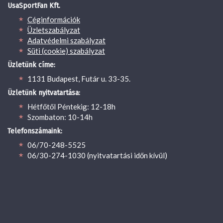
UsaSportFan Kft.
Céginformációk
Üzletszabályzat
Adatvédelmi szabályzat
Süti (cookie) szabályzat
Üzletünk címe:
1131 Budapest, Futár u. 33-35.
Üzletünk nyitvatartása:
Hétfőtől Péntekig: 12-18h
Szombaton: 10-14h
Telefonszámaink:
06/70-248-5525
06/30-274-1030 (nyitvatartási időn kívül)