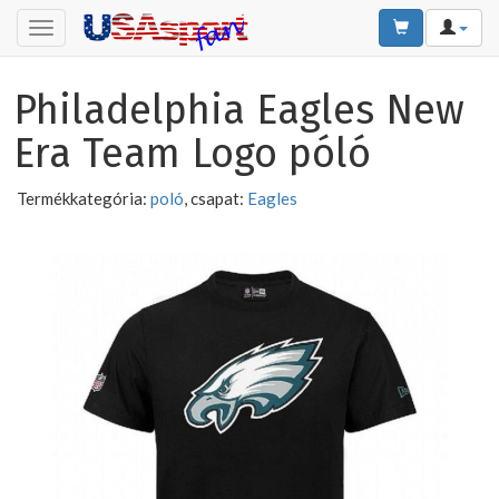
Toggle
navigation
Philadelphia Eagles New
Era Team Logo póló
Termékkategória:
poló
, csapat:
Eagles