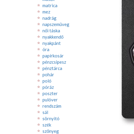
matrica
mez
nadrág
napszemüveg
női táska
nyakkendő
nyakpánt
óra
papírkosár
pénzcsipesz
pénztárca
pohár
poló
póráz
poszter
pulóver
rendszám
sál
sörnyitó
szék
szőnyeg