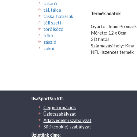
takaró
tál, tálca
Termék adatok
táska, hátizsák
téli szett
Gyártó: Team Promark
törölköző
Mérete: 12 x 8cm
trikó
3D hatás
zászló
Származási hely: Kína
zokni
NFL liszences termék
UsaSportFan Kft.
Céginformációk
Üzletszabályzat
Adatvédelmi szabályzat
Süti (cookie) szabályzat
Üzletünk címe: