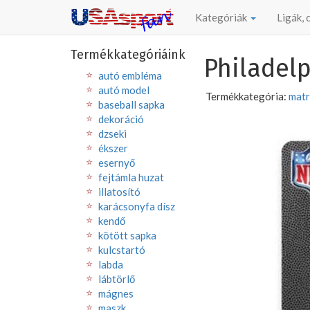
Kategóriák
Ligák,
Termékkategóriáink
Philadelp
autó embléma
autó model
Termékkategória:
matr
baseball sapka
dekoráció
dzseki
ékszer
esernyő
fejtámla huzat
illatosító
karácsonyfa dísz
kendő
kötött sapka
kulcstartó
labda
lábtörlő
mágnes
maszk