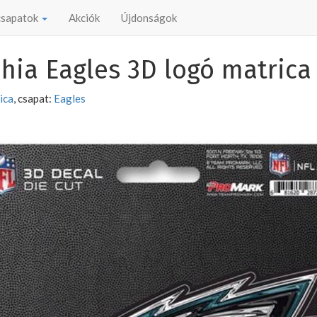
 csapatok
Akciók
Újdonságok
hia Eagles 3D logó matrica
ica
, csapat:
Eagles