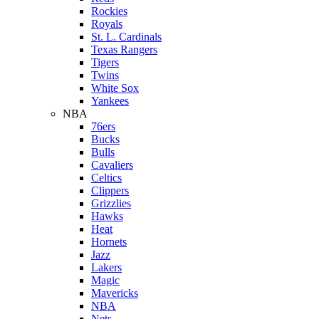
Rockies
Royals
St. L. Cardinals
Texas Rangers
Tigers
Twins
White Sox
Yankees
NBA
76ers
Bucks
Bulls
Cavaliers
Celtics
Clippers
Grizzlies
Hawks
Heat
Hornets
Jazz
Lakers
Magic
Mavericks
NBA
Nets