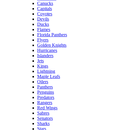
Canucks
Capitals
Coyotes
Devils
Ducks
Flames
Florida Panthers
Flyers
Golden Knights
Hurricanes
Islanders
Jets
Kings
Lightning
Maple Leafs
Oilers
Panthers
Penguins
Predators
Rangers
Red Wings
Sabres
Senators
Sharks
Stars