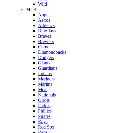
Wild
MLB
Angels
Astros
Athletics
Blue Jays
Braves
Brewers
Cubs
Diamondbacks
Dodgers
Giants.
Guardians
Indians
Mariners
Marlins
Mets
Nationals
Oriols
Padres
Phillies
Pirates
Rays
Red Sox
Reds