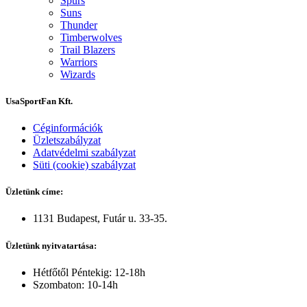
Spurs
Suns
Thunder
Timberwolves
Trail Blazers
Warriors
Wizards
UsaSportFan Kft.
Céginformációk
Üzletszabályzat
Adatvédelmi szabályzat
Süti (cookie) szabályzat
Üzletünk címe:
1131 Budapest, Futár u. 33-35.
Üzletünk nyitvatartása:
Hétfőtől Péntekig: 12-18h
Szombaton: 10-14h