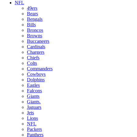
NFL
49ers
Bears
Bengals
Bills
Broncos
Browns
Buccaneers
Cardinals
Chargers
Chiefs
Colts
Commanders
Cowboys
Dolphins
Eagles
Falcons
Giants
Giants.
Jaguars
Jets
Lions
NFL
Packers
Panthers