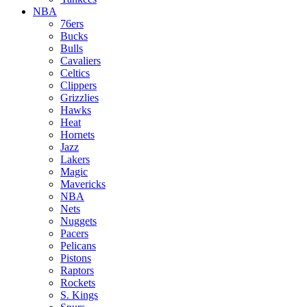
NBA
76ers
Bucks
Bulls
Cavaliers
Celtics
Clippers
Grizzlies
Hawks
Heat
Hornets
Jazz
Lakers
Magic
Mavericks
NBA
Nets
Nuggets
Pacers
Pelicans
Pistons
Raptors
Rockets
S. Kings