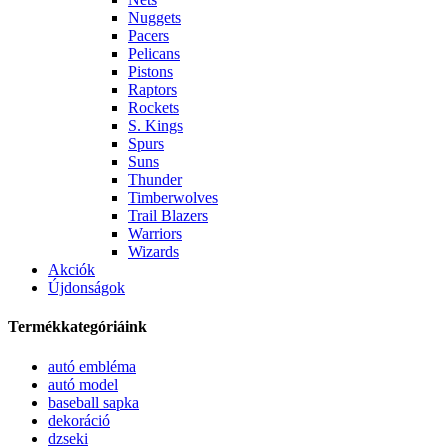
Nuggets
Pacers
Pelicans
Pistons
Raptors
Rockets
S. Kings
Spurs
Suns
Thunder
Timberwolves
Trail Blazers
Warriors
Wizards
Akciók
Újdonságok
Termékkategóriáink
autó embléma
autó model
baseball sapka
dekoráció
dzseki