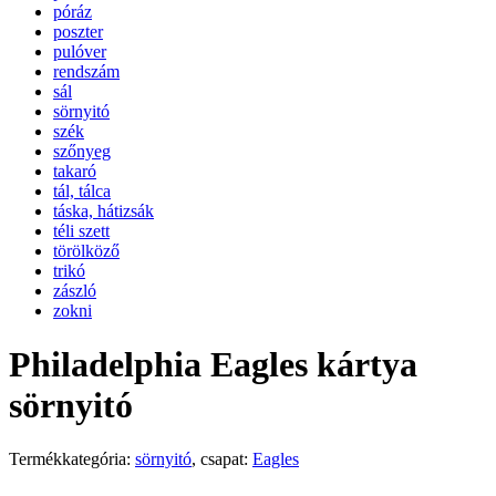
póráz
poszter
pulóver
rendszám
sál
sörnyitó
szék
szőnyeg
takaró
tál, tálca
táska, hátizsák
téli szett
törölköző
trikó
zászló
zokni
Philadelphia Eagles kártya
sörnyitó
Termékkategória:
sörnyitó
, csapat:
Eagles