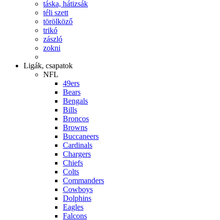
táska, hátizsák
téli szett
törölköző
trikó
zászló
zokni
Ligák, csapatok
NFL
49ers
Bears
Bengals
Bills
Broncos
Browns
Buccaneers
Cardinals
Chargers
Chiefs
Colts
Commanders
Cowboys
Dolphins
Eagles
Falcons