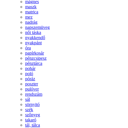
mágnes
maszk
matrica
mez
nadrág
napszemüveg
női táska
nyakkendő
nyakpánt
óra
papírkosár
pénzcsipesz
pénztárca
pohár
poló
póráz
poszter
pulóver
rendszám
sál
sörnyitó
szék
szőnyeg
takaró
tál, tálca