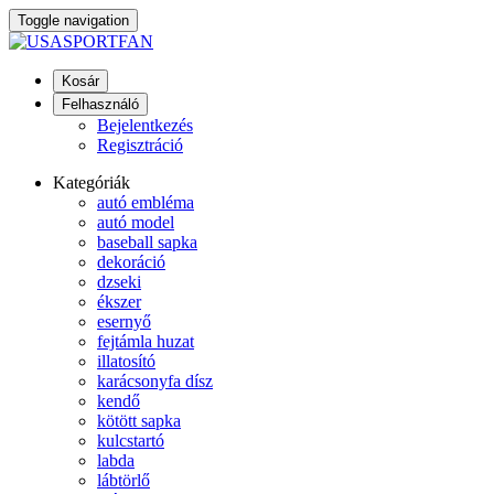
Toggle navigation
Kosár
Felhasználó
Bejelentkezés
Regisztráció
Kategóriák
autó embléma
autó model
baseball sapka
dekoráció
dzseki
ékszer
esernyő
fejtámla huzat
illatosító
karácsonyfa dísz
kendő
kötött sapka
kulcstartó
labda
lábtörlő