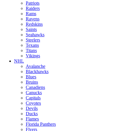
Patriots
Raiders
Rams
Ravens
Redskins
Saints
Seahawks
Steelers
Texans
Titans
Vikings
NHL
Avalanche
Blackhawks
Blues
Bruins
Canadiens
Canucks
Capitals
Coyotes
Devils
Ducks
Flames
Florida Panthers
Flyers