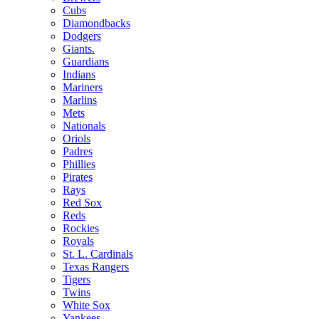
Cubs
Diamondbacks
Dodgers
Giants.
Guardians
Indians
Mariners
Marlins
Mets
Nationals
Oriols
Padres
Phillies
Pirates
Rays
Red Sox
Reds
Rockies
Royals
St. L. Cardinals
Texas Rangers
Tigers
Twins
White Sox
Yankees