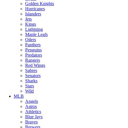
Golden Knights
Hurricanes
Islanders
Jets
Kings
Lightning
Maple Leafs
Oilers
Panthers
Penguins
Predators
Rangers
Red Wings
Sabres
Senators
Sharks
Stars
Wild
MLB
Angels
Astros
Athletics
Blue Jays
Braves
Brewers