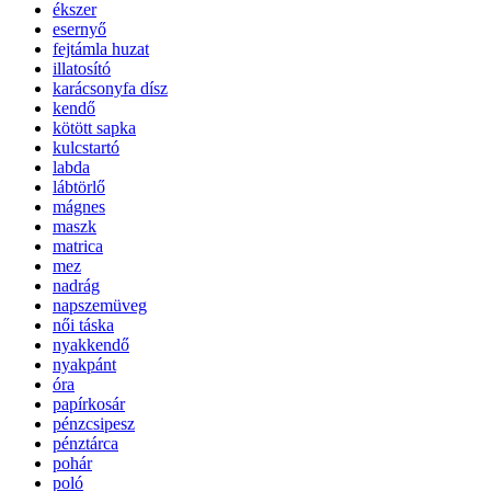
ékszer
esernyő
fejtámla huzat
illatosító
karácsonyfa dísz
kendő
kötött sapka
kulcstartó
labda
lábtörlő
mágnes
maszk
matrica
mez
nadrág
napszemüveg
női táska
nyakkendő
nyakpánt
óra
papírkosár
pénzcsipesz
pénztárca
pohár
poló