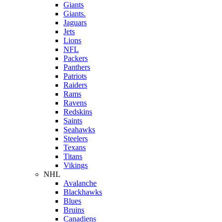
Giants
Giants.
Jaguars
Jets
Lions
NFL
Packers
Panthers
Patriots
Raiders
Rams
Ravens
Redskins
Saints
Seahawks
Steelers
Texans
Titans
Vikings
NHL
Avalanche
Blackhawks
Blues
Bruins
Canadiens