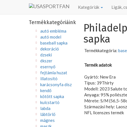
Kategóriák
Ligák, 
Termékkategóriáink
Philadelp
autó embléma
sapka
autó model
baseball sapka
dekoráció
Termékkategória:
base
dzseki
ékszer
Termék adatok
esernyő
fejtámla huzat
Gyártó: New Era
illatosító
Típus: 39Thirty
karácsonyfa dísz
Modell: 2023 Salute to
kendő
Anyaga: 95% poliészte
kötött sapka
Mérete: S/M (56,5-58c
kulcstartó
Származási hely: Laosz
labda
NFL licenszes termék
lábtörlő
mágnes
maszk