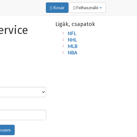
Kosár
Felhasználó
Ligák, csapatok
ervice
NFL
NHL
MLB
NBA