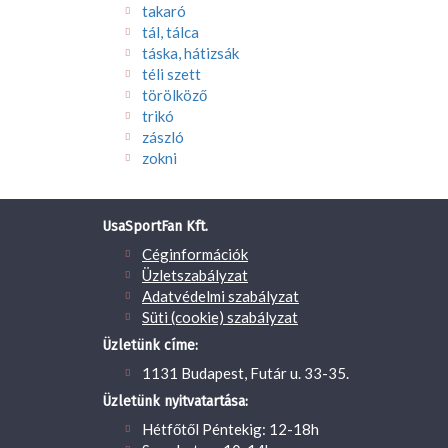
takaró
tál, tálca
táska, hátizsák
téli szett
törölköző
trikó
zászló
zokni
UsaSportFan Kft.
Céginformációk
Üzletszabályzat
Adatvédelmi szabályzat
Süti (cookie) szabályzat
Üzletünk címe:
1131 Budapest, Futár u. 33-35.
Üzletünk nyitvatartása:
Hétfőtől Péntekig: 12-18h