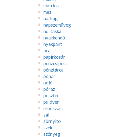
matrica
mez
nadrág
napszemüveg
női táska
nyakkendő
nyakpánt
óra
papírkosár
pénzcsipesz
pénztárca
pohár
poló
póráz
poszter
pulóver
rendszám
sál
sörnyitó
szék
szőnyeg