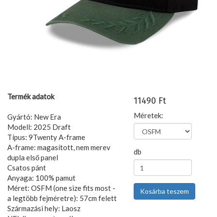
Termék adatok
11490 Ft
Méretek:
Gyártó: New Era
Modell: 2025 Draft
Típus: 9Twenty A-frame
A-frame: magasított, nem merev
db
dupla első panel
Csatos pánt
Anyaga: 100% pamut
Méret: OSFM (one size fits most -
a legtöbb fejméretre): 57cm felett
Származási hely: Laosz