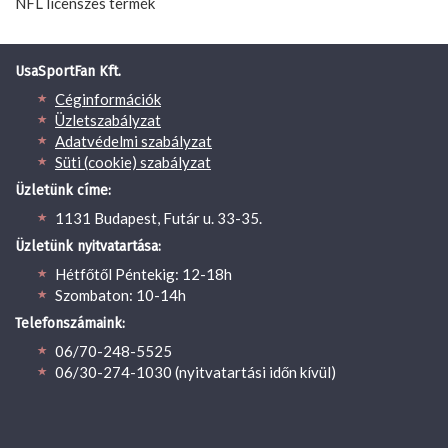
NFL licenszes termék
UsaSportFan Kft.
Céginformációk
Üzletszabályzat
Adatvédelmi szabályzat
Süti (cookie) szabályzat
Üzletünk címe:
1131 Budapest, Futár u. 33-35.
Üzletünk nyitvatartása:
Hétfőtől Péntekig: 12-18h
Szombaton: 10-14h
Telefonszámaink:
06/70-248-5525
06/30-274-1030 (nyitvatartási időn kívül)