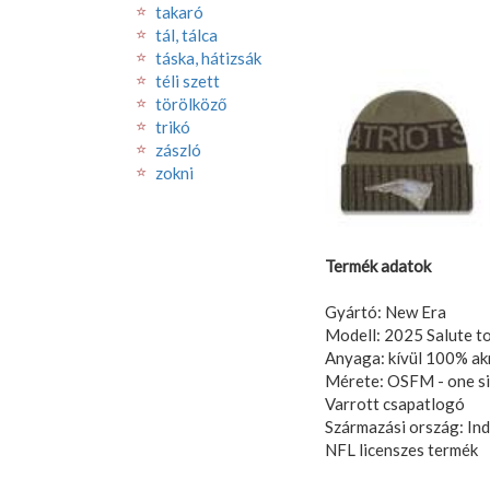
takaró
tál, tálca
táska, hátizsák
téli szett
törölköző
trikó
zászló
zokni
Termék adatok
Gyártó: New Era
Modell: 2025 Salute to
Anyaga: kívül 100% akr
Mérete: OSFM - one siz
Varrott csapatlogó
Származási ország: In
NFL licenszes termék