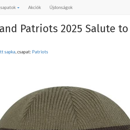
 csapatok
Akciók
Újdonságok
nd Patriots 2025 Salute to
tt sapka
, csapat:
Patriots