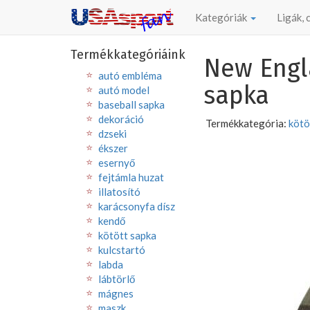
Kategóriák
Ligák,
Termékkategóriáink
New Engla
autó embléma
sapka
autó model
baseball sapka
dekoráció
Termékkategória:
kötö
dzseki
ékszer
esernyő
fejtámla huzat
illatosító
karácsonyfa dísz
kendő
kötött sapka
kulcstartó
labda
lábtörlő
mágnes
maszk