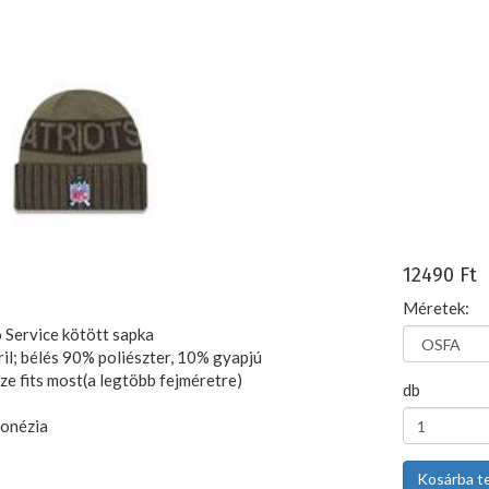
12490 Ft
Méretek:
 Service kötött sapka
il; bélés 90% poliészter, 10% gyapjú
e fits most(a legtöbb fejméretre)
db
donézia