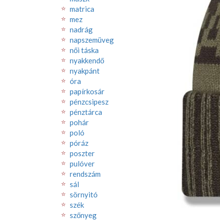
matrica
mez
nadrág
napszemüveg
női táska
nyakkendő
nyakpánt
óra
papírkosár
pénzcsipesz
pénztárca
pohár
poló
póráz
poszter
pulóver
rendszám
sál
sörnyitó
szék
szőnyeg