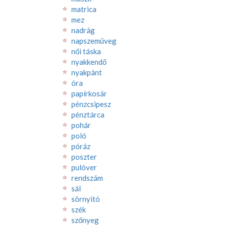
matrica
mez
nadrág
napszemüveg
női táska
nyakkendő
nyakpánt
óra
papírkosár
pénzcsipesz
pénztárca
pohár
poló
póráz
poszter
pulóver
rendszám
sál
sörnyitó
szék
szőnyeg