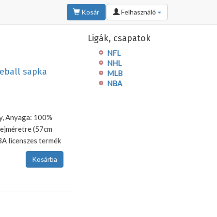
Kosár
Felhasználó
Ligák, csapatok
NFL
NHL
eball sapka
MLB
NBA
ty, Anyaga: 100%
 fejméretre (57cm
BA licenszes termék