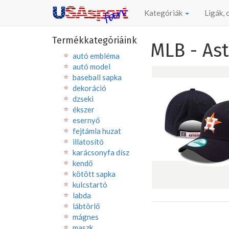
Kategóriák
Ligák,
Termékkategóriáink
MLB - Ast
autó embléma
autó model
baseball sapka
dekoráció
dzseki
ékszer
esernyő
fejtámla huzat
illatosító
karácsonyfa dísz
kendő
kötött sapka
kulcstartó
labda
lábtörlő
mágnes
maszk