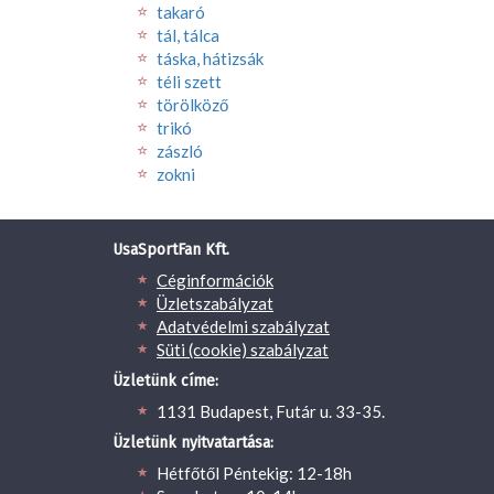
takaró
tál, tálca
táska, hátizsák
téli szett
törölköző
trikó
zászló
zokni
UsaSportFan Kft.
Céginformációk
Üzletszabályzat
Adatvédelmi szabályzat
Süti (cookie) szabályzat
Üzletünk címe:
1131 Budapest, Futár u. 33-35.
Üzletünk nyitvatartása:
Hétfőtől Péntekig: 12-18h