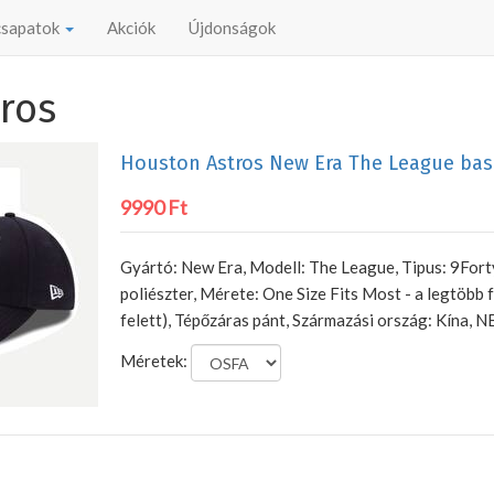
 csapatok
Akciók
Újdonságok
ros
Houston Astros New Era The League bas
9990 Ft
Gyártó: New Era, Modell: The League, Tipus: 9For
poliészter, Mérete: One Size Fits Most - a legtöbb
felett), Tépőzáras pánt, Származási ország: Kína, N
Méretek: