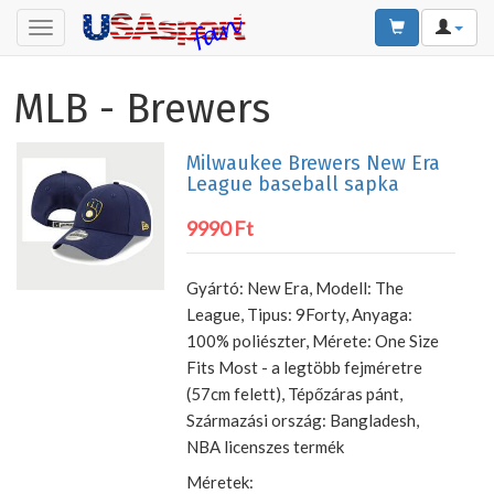
Toggle
navigation
MLB - Brewers
Milwaukee Brewers New Era
League baseball sapka
9990 Ft
Gyártó: New Era, Modell: The
League, Tipus: 9Forty, Anyaga:
100% poliészter, Mérete: One Size
Fits Most - a legtöbb fejméretre
(57cm felett), Tépőzáras pánt,
Származási ország: Bangladesh,
NBA licenszes termék
Méretek: