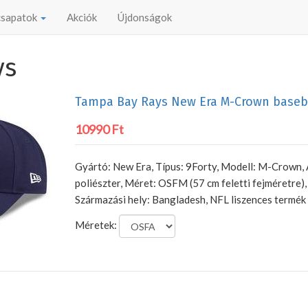
 csapatok
Akciók
Újdonságok
ys
Tampa Bay Rays New Era M-Crown baseb
10990 Ft
Gyártó: New Era, Típus: 9Forty, Modell: M-Crown
poliészter, Méret: OSFM (57 cm feletti fejméretre)
Származási hely: Bangladesh, NFL liszences termék
Méretek: