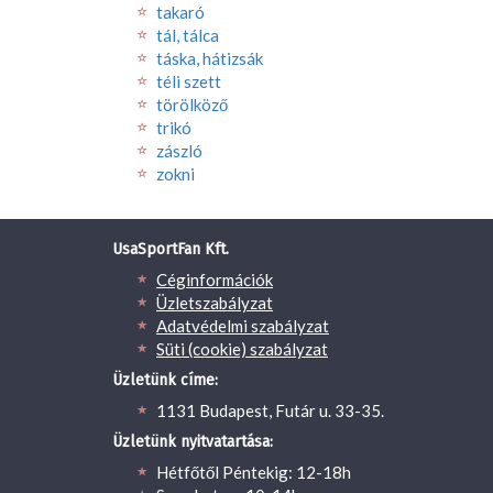
takaró
tál, tálca
táska, hátizsák
téli szett
törölköző
trikó
zászló
zokni
UsaSportFan Kft.
Céginformációk
Üzletszabályzat
Adatvédelmi szabályzat
Süti (cookie) szabályzat
Üzletünk címe:
1131 Budapest, Futár u. 33-35.
Üzletünk nyitvatartása:
Hétfőtől Péntekig: 12-18h