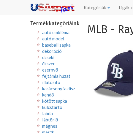
Kategóriák
Ligák,
Termékkategóriáink
MLB - Ra
autó embléma
autó model
baseball sapka
dekoráció
dzseki
ékszer
esernyő
fejtámla huzat
illatosító
karácsonyfa dísz
kendő
kötött sapka
kulcstartó
labda
lábtörlő
mágnes
maszk