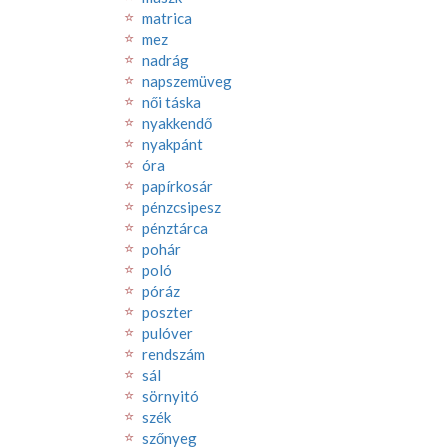
matrica
mez
nadrág
napszemüveg
női táska
nyakkendő
nyakpánt
óra
papírkosár
pénzcsipesz
pénztárca
pohár
poló
póráz
poszter
pulóver
rendszám
sál
sörnyitó
szék
szőnyeg