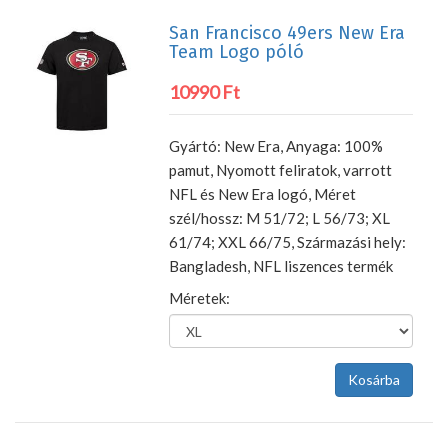
San Francisco 49ers New Era
Team Logo póló
10990 Ft
Gyártó: New Era, Anyaga: 100%
pamut, Nyomott feliratok, varrott
NFL és New Era logó, Méret
szél/hossz: M 51/72; L 56/73; XL
61/74; XXL 66/75, Származási hely:
Bangladesh, NFL liszences termék
Méretek: