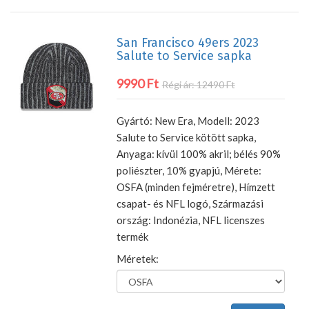
San Francisco 49ers 2023
Salute to Service sapka
9990 Ft
Régi ár: 12490 Ft
Gyártó: New Era, Modell: 2023
Salute to Service kötött sapka,
Anyaga: kívül 100% akril; bélés 90%
poliészter, 10% gyapjú, Mérete:
OSFA (minden fejméretre), Hímzett
csapat- és NFL logó, Származási
ország: Indonézia, NFL licenszes
termék
Méretek: