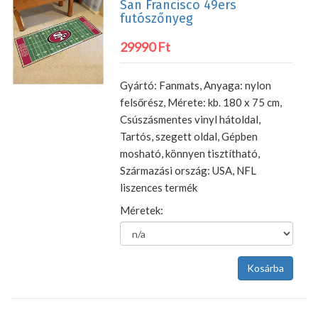
San Francisco 49ers
futószőnyeg
29990 Ft
Gyártó: Fanmats, Anyaga: nylon
felsőrész, Mérete: kb. 180 x 75 cm,
Csúszásmentes vinyl hátoldal,
Tartós, szegett oldal, Gépben
mosható, könnyen tisztítható,
Származási ország: USA, NFL
liszences termék
Méretek: