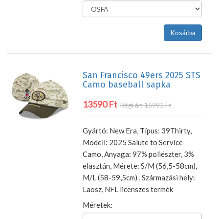
San Francisco 49ers 2025 STS
Camo baseball sapka
13590 Ft
Régi ár: 15991 Ft
Gyártó: New Era, Típus: 39Thirty,
Modell: 2025 Salute to Service
Camo, Anyaga: 97% poliészter, 3%
elasztán, Mérete: S/M (56,5-58cm),
M/L (58-59,5cm) , Származási hely:
Laosz, NFL licenszes termék
Méretek: