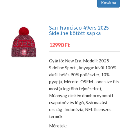
San Francisco 49ers 2025
Sideline kötött sapka
12990 Ft
Gyártó: New Era, Modell: 2025
Sideline Sport , Anyaga: kívül 100%
akril; bélés 90% poliészter, 10%
gyapjú, Mérete: OSFM - one size fits
most(a legtöbb fejméretre),
Műanyag címkén dombornyomott
csapatnév és lógó, Származási
ország: Indonézia, NFL licenszes
termék
Méretek: