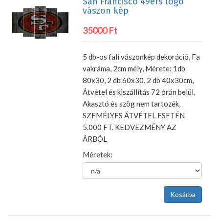
San Francisco 49ers logó
vászon kép
35000 Ft
5 db-os fali vászonkép dekoráció, Fa
vakráma, 2cm mély, Mérete: 1db
80x30, 2 db 60x30, 2 db 40x30cm,
Átvétel és kiszállítás 72 órán belül,
Akasztó és szög nem tartozék,
SZEMÉLYES ÁTVÉTEL ESETÉN
5.000 FT. KEDVEZMÉNY AZ
ÁRBÓL
Méretek: