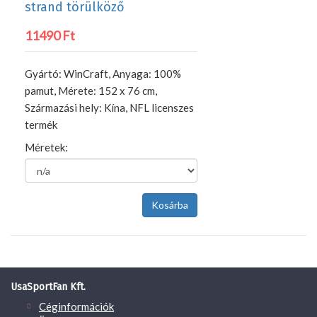
strand törülköző
11490 Ft
Gyártó: WinCraft, Anyaga: 100%
pamut, Mérete: 152 x 76 cm,
Származási hely: Kína, NFL licenszes
termék
Méretek:
UsaSportFan Kft.
Céginformációk