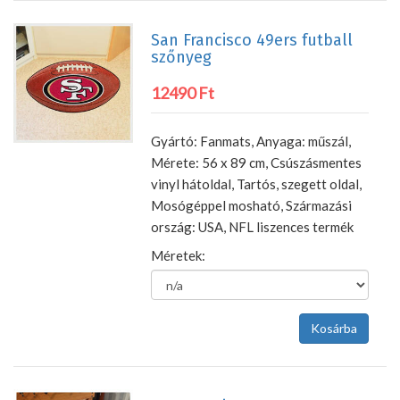
San Francisco 49ers futball
szőnyeg
12490 Ft
Gyártó: Fanmats, Anyaga: műszál,
Mérete: 56 x 89 cm, Csúszásmentes
vinyl hátoldal, Tartós, szegett oldal,
Mosógéppel mosható, Származási
ország: USA, NFL liszences termék
Méretek: