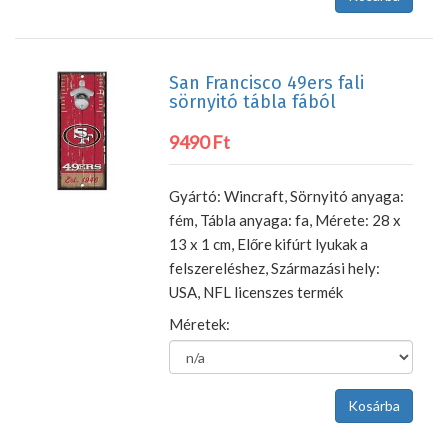
San Francisco 49ers fali
sörnyitó tábla fából
9490 Ft
Gyártó: Wincraft, Sörnyitó anyaga:
fém, Tábla anyaga: fa, Mérete: 28 x
13 x 1 cm, Előre kifúrt lyukak a
felszereléshez, Származási hely:
USA, NFL licenszes termék
Méretek: