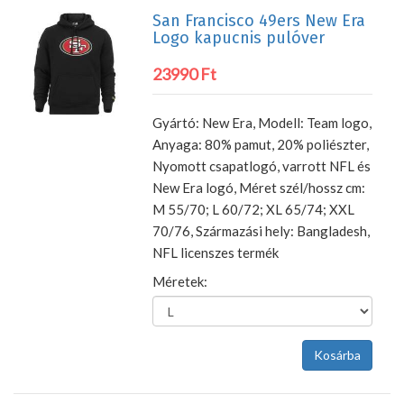
San Francisco 49ers New Era
Logo kapucnis pulóver
23990 Ft
Gyártó: New Era, Modell: Team logo,
Anyaga: 80% pamut, 20% poliészter,
Nyomott csapatlogó, varrott NFL és
New Era logó, Méret szél/hossz cm:
M 55/70; L 60/72; XL 65/74; XXL
70/76, Származási hely: Bangladesh,
NFL licenszes termék
Méretek: