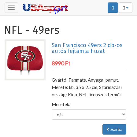
Toggle
navigation
NFL - 49ers
San Francisco 49ers 2 db-os
autós fejtámla huzat
8990 Ft
Gyártó: Fanmats, Anyaga: pamut,
Mérete: kb. 35 x 25 cm, Származási
ország: Kína, NFL licenszes termék
Méretek: