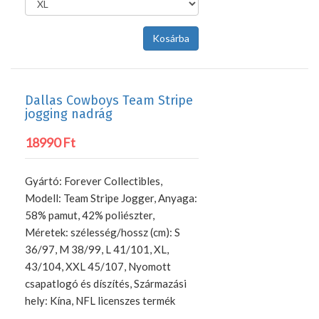
Dallas Cowboys Team Stripe
jogging nadrág
18990 Ft
Gyártó: Forever Collectibles,
Modell: Team Stripe Jogger, Anyaga:
58% pamut, 42% poliészter,
Méretek: szélesség/hossz (cm): S
36/97, M 38/99, L 41/101, XL,
43/104, XXL 45/107, Nyomott
csapatlogó és díszítés, Származási
hely: Kína, NFL licenszes termék