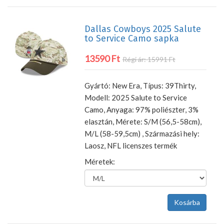
Dallas Cowboys 2025 Salute
to Service Camo sapka
13590 Ft
Régi ár: 15991 Ft
Gyártó: New Era, Típus: 39Thirty,
Modell: 2025 Salute to Service
Camo, Anyaga: 97% poliészter, 3%
elasztán, Mérete: S/M (56,5-58cm),
M/L (58-59,5cm) , Származási hely:
Laosz, NFL licenszes termék
Méretek: