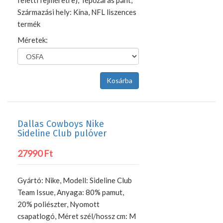
feletti fejméretre), Tépőzáras pánt,
Származási hely: Kína, NFL liszences
termék
Méretek:
Dallas Cowboys Nike
Sideline Club pulóver
27990 Ft
Gyártó: Nike, Modell: Sideline Club
Team Issue, Anyaga: 80% pamut,
20% poliészter, Nyomott
csapatlogó, Méret szél/hossz cm: M