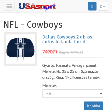
Toggle
navigation
NFL - Cowboys
Dallas Cowboys 2 db-os
autós fejtámla huzat
7490 Ft
Régi ár: 8990 Ft
Gyártó: Fanmats, Anyaga: pamut,
Mérete: kb. 35 x 25 cm, Származási
ország: Kína, NFL licenszes termék
Méretek: