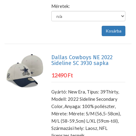
Méretek:
Dallas Cowboys NE 2022
Sideline SC 3930 sapka
12490 Ft
Gyártó: New Era, Típus: 39Thirty,
Modell: 2022 Sideline Secondary
Color, Anyaga: 100% poliészter,
Mérete: Mérete: S/M (56,5-58cm),
M/L (58-59,5cm) L/XL (59cm-től),
Származási hely: Laosz, NFL
licenszes termék