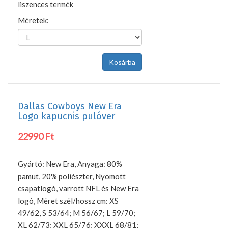
liszences termék
Méretek:
Dallas Cowboys New Era
Logo kapucnis pulóver
22990 Ft
Gyártó: New Era, Anyaga: 80%
pamut, 20% poliészter, Nyomott
csapatlogó, varrott NFL és New Era
logó, Méret szél/hossz cm: XS
49/62, S 53/64; M 56/67; L 59/70;
XL 62/73; XXL 65/76; XXXL 68/81;