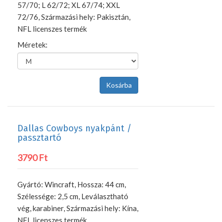
57/70; L 62/72; XL 67/74; XXL
72/76, Származási hely: Pakisztán,
NFL licenszes termék
Méretek:
Dallas Cowboys nyakpánt /
passztartó
3790 Ft
Gyártó: Wincraft, Hossza: 44 cm,
Szélessége: 2,5 cm, Leválasztható
vég, karabiner, Származási hely: Kína,
NFL licenszes termék