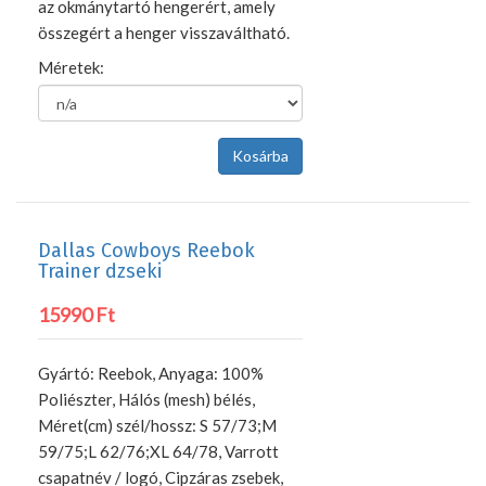
az okmánytartó hengerért, amely
összegért a henger visszaváltható.
Méretek:
Dallas Cowboys Reebok
Trainer dzseki
15990 Ft
Gyártó: Reebok, Anyaga: 100%
Poliészter, Hálós (mesh) bélés,
Méret(cm) szél/hossz: S 57/73;M
59/75;L 62/76;XL 64/78, Varrott
csapatnév / logó, Cipzáras zsebek,