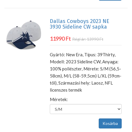
Dallas Cowboys 2023 NE
3930 Sideline CW sapka
11990 Ft
Régi ár: 13990 Ft
Gyártó: New Era, Típus: 39Thirty,
Modell: 2023 Sideline CW, Anyaga:
100% poliészter, Mérete: S/M (56,5-
58cm), M/L (58-59,5cm) L/XL (59cm-
től), Származási hely: Laosz, NFL
licenszes termék
Méretek: