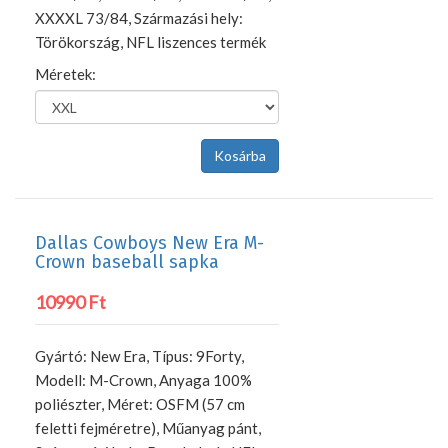
XXXXL 73/84, Származási hely:
Törökország, NFL liszences termék
Méretek:
Dallas Cowboys New Era M-
Crown baseball sapka
10990 Ft
Gyártó: New Era, Típus: 9Forty,
Modell: M-Crown, Anyaga 100%
poliészter, Méret: OSFM (57 cm
feletti fejméretre), Műanyag pánt,