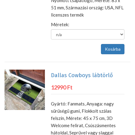
Nyomott csapatlogó, Mérete: 83 x
51 mm, Származási ország: USA, NFL
licenszes termék
Méretek:
Dallas Cowboys lábtörlő
12990 Ft
Gyártó: Fanmats, Anyaga: nagy
sűrűségű gumi, Flokkolt szálas
felszín, Mérete: 45 x 75 cm, 3D
Welcome felirat, Csúszásmentes
hátoldal, Seprűvel vagy slaggal