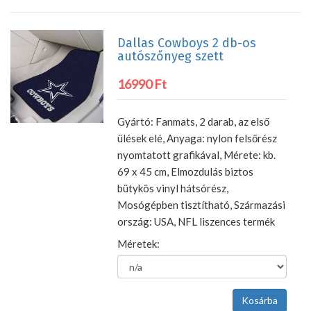
Dallas Cowboys 2 db-os
autószőnyeg szett
16990 Ft
Gyártó: Fanmats, 2 darab, az első
ülések elé, Anyaga: nylon felsőrész
nyomtatott grafikával, Mérete: kb.
69 x 45 cm, Elmozdulás biztos
bütykös vinyl hátsórész,
Mosógépben tisztítható, Származási
ország: USA, NFL liszences termék
Méretek: