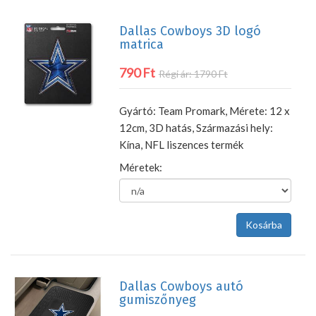
Dallas Cowboys 3D logó
matrica
790 Ft
Régi ár: 1790 Ft
Gyártó: Team Promark, Mérete: 12 x
12cm, 3D hatás, Származási hely:
Kína, NFL liszences termék
Méretek:
Dallas Cowboys autó
gumiszőnyeg