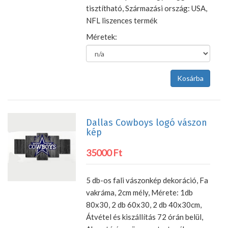
tisztítható, Származási ország: USA,
NFL liszences termék
Méretek:
Dallas Cowboys logó vászon
kép
35000 Ft
5 db-os fali vászonkép dekoráció, Fa
vakráma, 2cm mély, Mérete: 1db
80x30, 2 db 60x30, 2 db 40x30cm,
Átvétel és kiszállítás 72 órán belül,