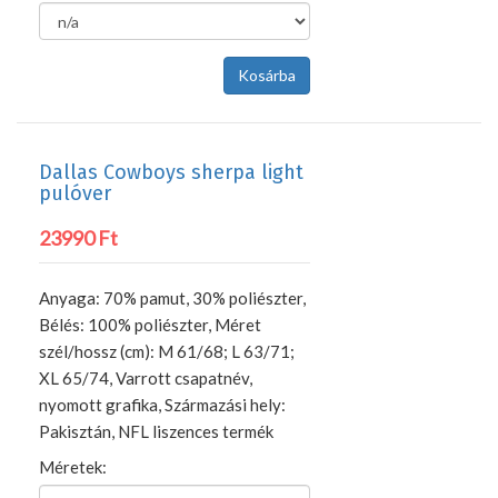
Dallas Cowboys sherpa light
pulóver
23990 Ft
Anyaga: 70% pamut, 30% poliészter,
Bélés: 100% poliészter, Méret
szél/hossz (cm): M 61/68; L 63/71;
XL 65/74, Varrott csapatnév,
nyomott grafika, Származási hely:
Pakisztán, NFL liszences termék
Méretek: