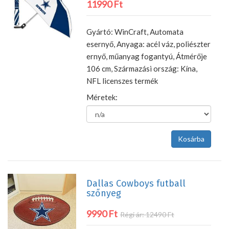
11990 Ft
Gyártó: WinCraft, Automata
esernyő, Anyaga: acél váz, poliészter
ernyő, műanyag fogantyú, Átmérője
106 cm, Származási ország: Kína,
NFL licenszes termék
Méretek:
Dallas Cowboys futball
szőnyeg
9990 Ft
Régi ár: 12490 Ft