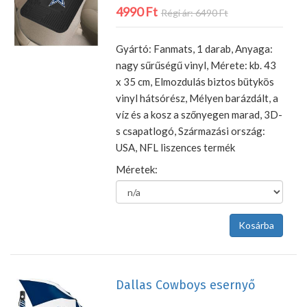
4990 Ft
Régi ár: 6490 Ft
Gyártó: Fanmats, 1 darab, Anyaga:
nagy sűrűségű vinyl, Mérete: kb. 43
x 35 cm, Elmozdulás biztos bütykös
vinyl hátsórész, Mélyen barázdált, a
víz és a kosz a szőnyegen marad, 3D-
s csapatlogó, Származási ország:
USA, NFL liszences termék
Méretek:
Dallas Cowboys esernyő