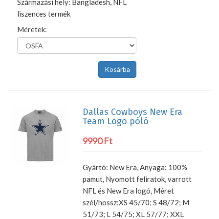
Származási hely: Bangladesh, NFL
liszences termék
Méretek:
Dallas Cowboys New Era
Team Logo póló
9990 Ft
Gyártó: New Era, Anyaga: 100%
pamut, Nyomott feliratok, varrott
NFL és New Era logó, Méret
szél/hossz:XS 45/70; S 48/72; M
51/73; L 54/75; XL 57/77; XXL