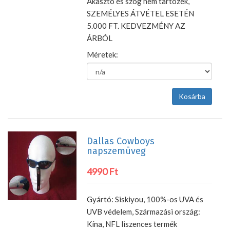
Akasztó és szög nem tartozék,
SZEMÉLYES ÁTVÉTEL ESETÉN
5.000 FT. KEDVEZMÉNY AZ
ÁRBÓL
Méretek:
Dallas Cowboys
napszemüveg
4990 Ft
Gyártó: Siskiyou, 100%-os UVA és
UVB védelem, Származási ország:
Kína, NFL liszences termék