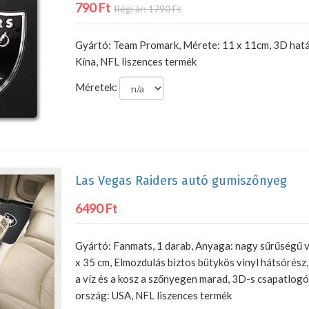
790 Ft
Régi ár: 1790 Ft
Gyártó: Team Promark, Mérete: 11 x 11cm, 3D hatás
Kína, NFL liszences termék
Méretek:
Las Vegas Raiders autó gumiszőnyeg
6490 Ft
Gyártó: Fanmats, 1 darab, Anyaga: nagy sűrűségű vi
x 35 cm, Elmozdulás biztos bütykös vinyl hátsórész
a víz és a kosz a szőnyegen marad, 3D-s csapatlogó
ország: USA, NFL liszences termék