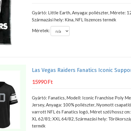
Gyártó: Little Earth, Anyaga: poliészter, Mérete: 1
Származási hely: Kína, NFL liszences termék
Méretek:
Las Vegas Raiders Fanatics Iconic Suppo
15990 Ft
Gyártó: Fanatics, Modell: Iconic Franchise Poly M
Jersey, Anyaga: 100% poliészter, Nyomott csapatl
varrott NFL és Fanatics logó, Méret szél/hossz cm
XL 62/81; XXL 64/82, Származási hely: Törökorszá
termék