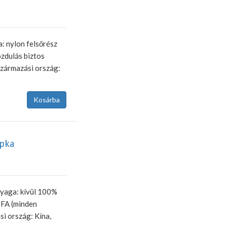
a: nylon felsőrész
ozdulás biztos
Származási ország:
apka
nyaga: kívül 100%
SFA (minden
si ország: Kína,