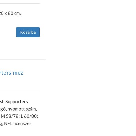
20 x 80 cm,
rters mez
esh Supporters
ógó, nyomott szám,
: M 58/78; L 60/80;
g, NFL licenszes