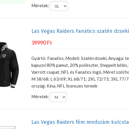
Méretek:
Las Vegas Raiders Fanatics szatén dzseki
39990 Ft
Gyártó: Fanatics, Modell: Szatén dzseki, Anyaga: t
kapucni 80% pamut, 20% poliészter, Steppelt bélés, b
Varrott csapat, NFL és Fanatics logó, Méret szél/ho
M 58/68; L 63/69; XL 68/71; 2XL 72/73; 3XL 77/7
ország: Kína, NFL licenszes termék
Méretek:
Las Vegas Raiders fém rendszám kulcsta