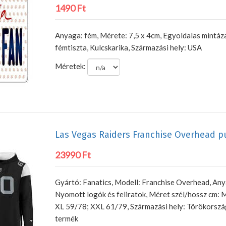
1490 Ft
Anyaga: fém, Mérete: 7,5 x 4cm, Egyoldalas mintáza
fémtiszta, Kulcskarika, Származási hely: USA
Méretek:
Las Vegas Raiders Franchise Overhead p
23990 Ft
Gyártó: Fanatics, Modell: Franchise Overhead, An
Nyomott logók és feliratok, Méret szél/hossz cm: 
XL 59/78; XXL 61/79, Származási hely: Törökorszá
termék