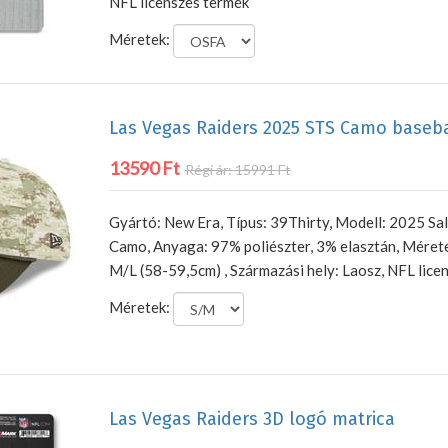
NFL licenszes termék
Méretek:
Las Vegas Raiders 2025 STS Camo baseb
13590 Ft
Régi ár: 15991 Ft
Gyártó: New Era, Típus: 39Thirty, Modell: 2025 Sal
Camo, Anyaga: 97% poliészter, 3% elasztán, Méret
M/L (58-59,5cm) , Származási hely: Laosz, NFL lice
Méretek:
Las Vegas Raiders 3D logó matrica