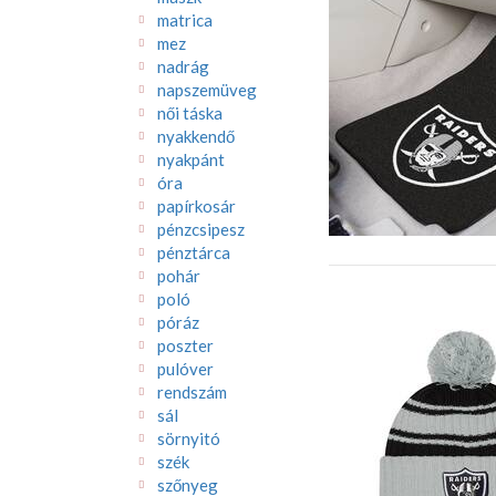
matrica
mez
nadrág
napszemüveg
női táska
nyakkendő
nyakpánt
óra
papírkosár
pénzcsipesz
pénztárca
pohár
poló
póráz
poszter
pulóver
rendszám
sál
sörnyitó
szék
szőnyeg