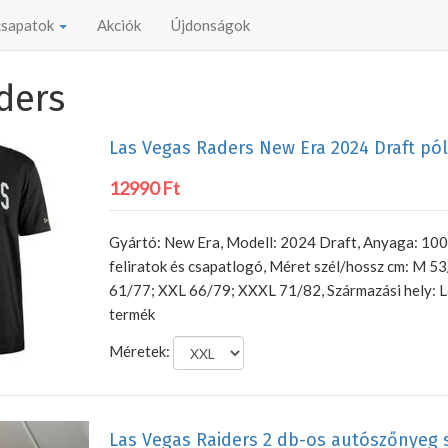
 csapatok
Akciók
Újdonságok
ders
Las Vegas Raders New Era 2024 Draft pó
12990 Ft
Gyártó: New Era, Modell: 2024 Draft, Anyaga: 10
feliratok és csapatlogó, Méret szél/hossz cm: M 53
61/77; XXL 66/79; XXXL 71/82, Származási hely: L
termék
Méretek:
Las Vegas Raiders 2 db-os autószőnyeg 