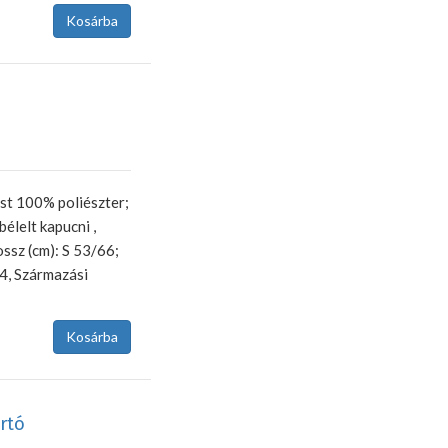
est 100% poliészter;
élelt kapucni ,
ssz (cm): S 53/66;
4, Származási
rtó