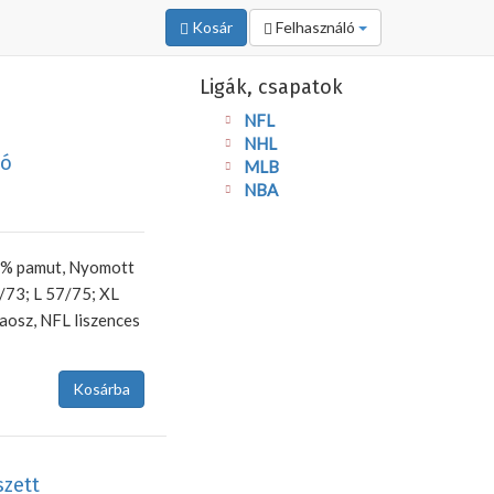
Kosár
Felhasználó
Ligák, csapatok
NFL
NHL
ló
MLB
NBA
0% pamut, Nyomott
/73; L 57/75; XL
aosz, NFL liszences
szett