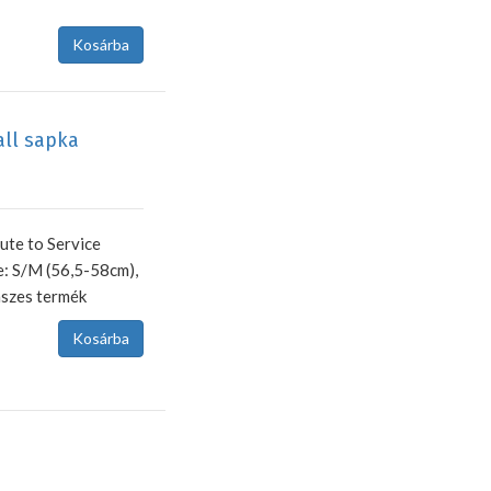
all sapka
ute to Service
e: S/M (56,5-58cm),
nszes termék