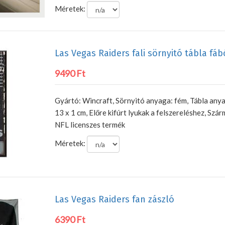
Méretek:
Las Vegas Raiders fali sörnyitó tábla fáb
9490 Ft
Gyártó: Wincraft, Sörnyitó anyaga: fém, Tábla anya
13 x 1 cm, Előre kifúrt lyukak a felszereléshez, Szár
NFL licenszes termék
Méretek:
Las Vegas Raiders fan zászló
6390 Ft