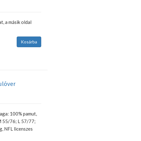
t, a másik oldal
ulóver
yaga: 100% pamut,
M 55/76; L 57/77;
g, NFL licenszes