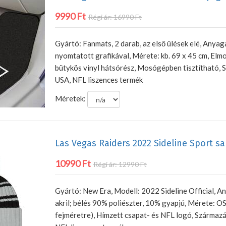
9990 Ft
Régi ár: 16990 Ft
Gyártó: Fanmats, 2 darab, az első ülések elé, Anyag
nyomtatott grafikával, Mérete: kb. 69 x 45 cm, Elm
bütykös vinyl hátsórész, Mosógépben tisztítható, 
USA, NFL liszences termék
Méretek:
Las Vegas Raiders 2022 Sideline Sport s
10990 Ft
Régi ár: 12990 Ft
Gyártó: New Era, Modell: 2022 Sideline Official, A
akril; bélés 90% poliészter, 10% gyapjú, Mérete: O
fejméretre), Hímzett csapat- és NFL logó, Származá