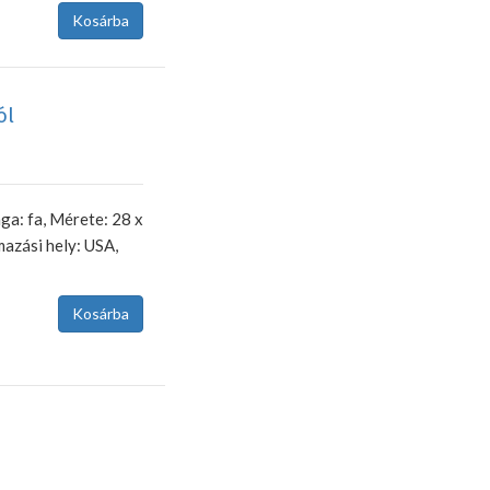
ól
ga: fa, Mérete: 28 x
mazási hely: USA,