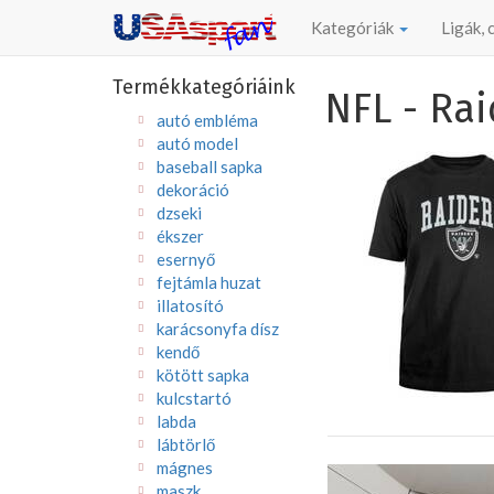
Kategóriák
Ligák,
Termékkategóriáink
NFL - Rai
autó embléma
autó model
baseball sapka
dekoráció
dzseki
ékszer
esernyő
fejtámla huzat
illatosító
karácsonyfa dísz
kendő
kötött sapka
kulcstartó
labda
lábtörlő
mágnes
maszk