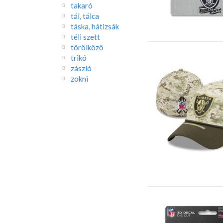
takaró
tál, tálca
táska, hátizsák
téli szett
törölköző
trikó
zászló
zokni