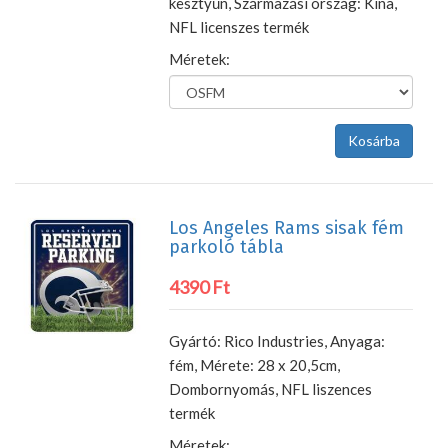
kesztyűn, Származási ország: Kína,
NFL licenszes termék
Méretek:
Los Angeles Rams sisak fém
parkoló tábla
4390 Ft
Gyártó: Rico Industries, Anyaga:
fém, Mérete: 28 x 20,5cm,
Dombornyomás, NFL liszences
termék
Méretek: