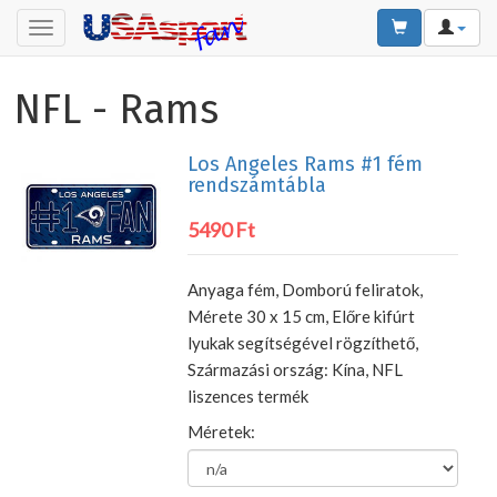
Toggle
navigation
NFL - Rams
Los Angeles Rams #1 fém
rendszámtábla
5490 Ft
Anyaga fém, Domború feliratok,
Mérete 30 x 15 cm, Előre kifúrt
lyukak segítségével rögzíthető,
Származási ország: Kína, NFL
liszences termék
Méretek: