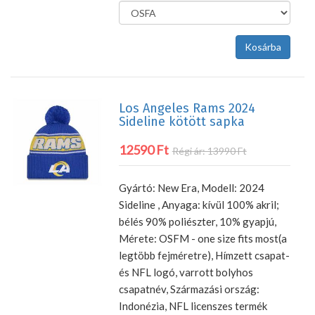
Los Angeles Rams 2024
Sideline kötött sapka
12590 Ft
Régi ár: 13990 Ft
Gyártó: New Era, Modell: 2024
Sideline , Anyaga: kívül 100% akril;
bélés 90% poliészter, 10% gyapjú,
Mérete: OSFM - one size fits most(a
legtöbb fejméretre), Hímzett csapat-
és NFL logó, varrott bolyhos
csapatnév, Származási ország:
Indonézia, NFL licenszes termék