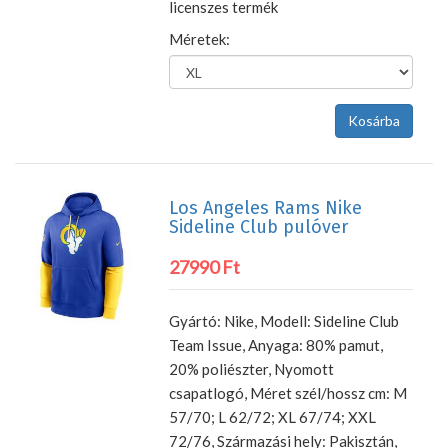
licenszes termék
Méretek:
Los Angeles Rams Nike
Sideline Club pulóver
27990 Ft
Gyártó: Nike, Modell: Sideline Club
Team Issue, Anyaga: 80% pamut,
20% poliészter, Nyomott
csapatlogó, Méret szél/hossz cm: M
57/70; L 62/72; XL 67/74; XXL
72/76, Származási hely: Pakisztán,