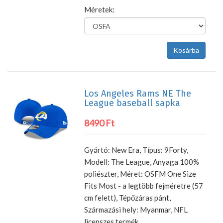
Méretek:
Los Angeles Rams NE The
League baseball sapka
8490 Ft
Gyártó: New Era, Típus: 9Forty,
Modell: The League, Anyaga 100%
poliészter, Méret: OSFM One Size
Fits Most - a legtöbb fejméretre (57
cm felett), Tépőzáras pánt,
Származási hely: Myanmar, NFL
licenszes termék