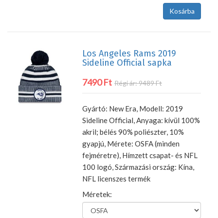
Los Angeles Rams 2019
Sideline Official sapka
7490 Ft
Régi ár: 9489 Ft
Gyártó: New Era, Modell: 2019
Sideline Official, Anyaga: kívül 100%
akril; bélés 90% poliészter, 10%
gyapjú, Mérete: OSFA (minden
fejméretre), Hímzett csapat- és NFL
100 logó, Származási ország: Kína,
NFL licenszes termék
Méretek: