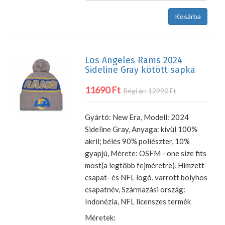
Los Angeles Rams 2024
Sideline Gray kötött sapka
11690 Ft
Régi ár: 12990 Ft
Gyártó: New Era, Modell: 2024
Sideline Gray, Anyaga: kívül 100%
akril; bélés 90% poliészter, 10%
gyapjú, Mérete: OSFM - one size fits
most(a legtöbb fejméretre), Hímzett
csapat- és NFL logó, varrott bolyhos
csapatnév, Származási ország:
Indonézia, NFL licenszes termék
Méretek: