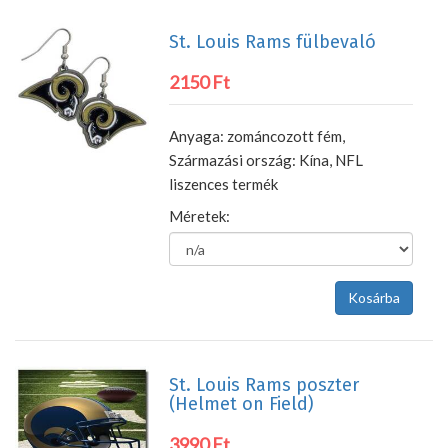
St. Louis Rams fülbevaló
2150 Ft
Anyaga: zománcozott fém,
Származási ország: Kína, NFL
liszences termék
Méretek:
St. Louis Rams poszter
(Helmet on Field)
3990 Ft