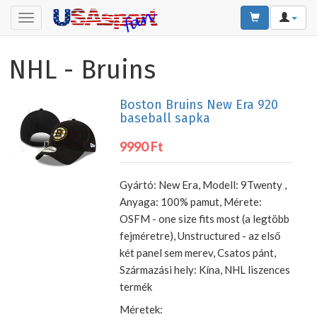
Toggle
navigation
NHL - Bruins
Boston Bruins New Era 920
baseball sapka
9990 Ft
Gyártó: New Era, Modell: 9Twenty ,
Anyaga: 100% pamut, Mérete:
OSFM - one size fits most (a legtöbb
fejméretre), Unstructured - az első
két panel sem merev, Csatos pánt,
Származási hely: Kína, NHL liszences
termék
Méretek: