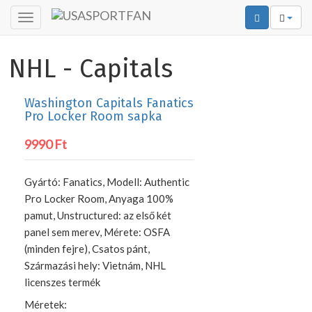
Toggle
navigation
NHL - Capitals
Washington Capitals Fanatics
Pro Locker Room sapka
9990 Ft
Gyártó: Fanatics, Modell: Authentic
Pro Locker Room, Anyaga 100%
pamut, Unstructured: az első két
panel sem merev, Mérete: OSFA
(minden fejre), Csatos pánt,
Származási hely: Vietnám, NHL
licenszes termék
Méretek: