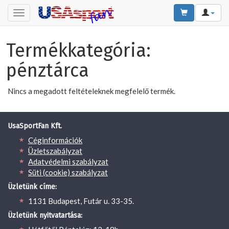
Toggle
navigation
Termékkategória:
pénztárca
Nincs a megadott feltételeknek megfelelő termék.
UsaSportFan Kft.
Céginformációk
Üzletszabályzat
Adatvédelmi szabályzat
Süti (cookie) szabályzat
Üzletünk címe:
1131 Budapest, Futár u. 33-35.
Üzletünk nyitvatartása: