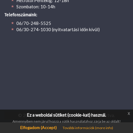
Hétfőtől Péntekig: 12-18h
Szombaton: 10-14h
Telefonszámaink:
06/70-248-5525
06/30-274-1030 (nyitvatartási időn kívül)
x
© 2024 UsaSportFan Kft. Minden jog fenntartva.
Ez a weboldal sütiket (cookie-kat) használ.
Amennyiben nem járul hozzá a sütik használatához zárja be az oldalt!
Elfogadom (Accept)
További információk (more info)