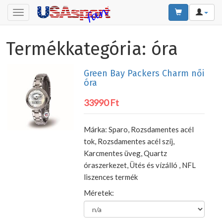
Toggle
navigation
Termékkategória: óra
Green Bay Packers Charm női
óra
33990 Ft
Márka: Sparo, Rozsdamentes acél
tok, Rozsdamentes acél szíj,
Karcmentes üveg, Quartz
óraszerkezet, Ütés és vízálló , NFL
liszences termék
Méretek: