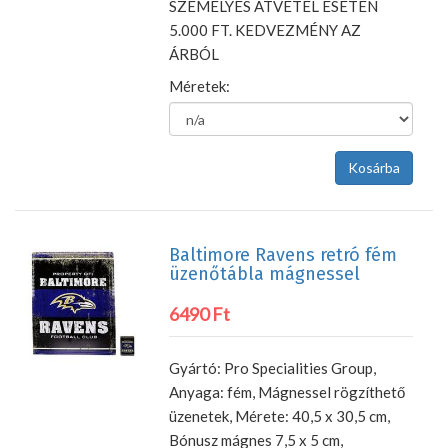
SZEMÉLYES ÁTVÉTEL ESETÉN
5.000 FT. KEDVEZMÉNY AZ
ÁRBÓL
Méretek:
Baltimore Ravens retró fém
üzenőtábla mágnessel
6490 Ft
Gyártó: Pro Specialities Group,
Anyaga: fém, Mágnessel rögzíthető
üzenetek, Mérete: 40,5 x 30,5 cm,
Bónusz mágnes 7,5 x 5 cm,