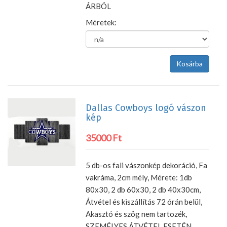
ÁRBÓL
Méretek:
Dallas Cowboys logó vászon
kép
35000 Ft
5 db-os fali vászonkép dekoráció, Fa
vakráma, 2cm mély, Mérete: 1db
80x30, 2 db 60x30, 2 db 40x30cm,
Átvétel és kiszállítás 72 órán belül,
Akasztó és szög nem tartozék,
SZEMÉLYES ÁTVÉTEL ESETÉN