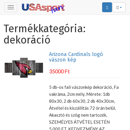
Toggle
navigation
Termékkategória:
dekoráció
Arizona Cardinals logó
vászon kép
35000 Ft
5 db-os fali vászonkép dekoráció, Fa
vakráma, 2cm mély, Mérete: 1db
80x30, 2 db 60x30, 2 db 40x30cm,
Átvétel és kiszállítás 72 órán belül,
Akasztó és szög nem tartozék,
SZEMÉLYES ÁTVÉTEL ESETÉN
5.000 FT. KEDVEZMÉNY AZ