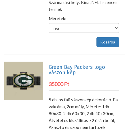
Származási hely: Kína, NFL liszences
termék
Méretek:
Green Bay Packers logó
vászon kép
35000 Ft
5 db-os fali vászonkép dekoráció, Fa
vakráma, 2cm mély, Mérete: 1db
80x30, 2 db 60x30, 2 db 40x30cm,
Átvétel és kiszállítás 72 órán belül,
Akasztó és szög nem tartozék,