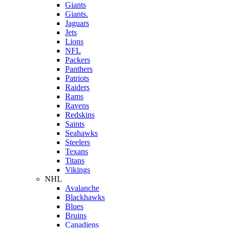
Giants
Giants.
Jaguars
Jets
Lions
NFL
Packers
Panthers
Patriots
Raiders
Rams
Ravens
Redskins
Saints
Seahawks
Steelers
Texans
Titans
Vikings
NHL
Avalanche
Blackhawks
Blues
Bruins
Canadiens