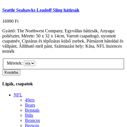
Seattle Seahawks Leadoff Sling hátizsák
16990 Ft
Gyártó: The Northwest Company, Egyvállas hátizsák, Anyaga:
poliészter, Mérete: 50 x 32 x 14cm, Varrott csapatlogó, nyomott
csapatnév, Cipzáras és tépőzáras külső zsebek, Párnázott hátoldal és
vállpánt, Állítható mell pánt, Származási hely: Kína, NFL liszences
termék
Méretek:
Ligák, csapatok
NFL
49ers
Bears
Bengals
Bills
Broncos
Browns