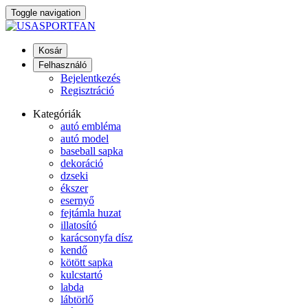
Toggle navigation
Kosár
Felhasználó
Bejelentkezés
Regisztráció
Kategóriák
autó embléma
autó model
baseball sapka
dekoráció
dzseki
ékszer
esernyő
fejtámla huzat
illatosító
karácsonyfa dísz
kendő
kötött sapka
kulcstartó
labda
lábtörlő