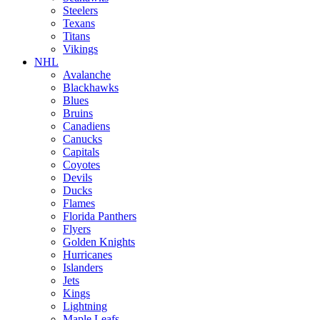
Steelers
Texans
Titans
Vikings
NHL
Avalanche
Blackhawks
Blues
Bruins
Canadiens
Canucks
Capitals
Coyotes
Devils
Ducks
Flames
Florida Panthers
Flyers
Golden Knights
Hurricanes
Islanders
Jets
Kings
Lightning
Maple Leafs