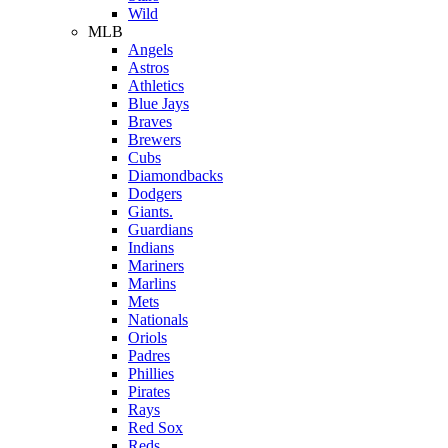
Wild
MLB
Angels
Astros
Athletics
Blue Jays
Braves
Brewers
Cubs
Diamondbacks
Dodgers
Giants.
Guardians
Indians
Mariners
Marlins
Mets
Nationals
Oriols
Padres
Phillies
Pirates
Rays
Red Sox
Reds