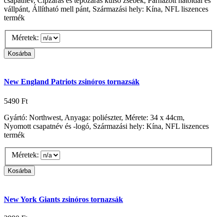
csapatnév, Cipzáras és tépőzáras külső zsebek, Párnázott hátoldal és
vállpánt, Állítható mell pánt, Származási hely: Kína, NFL liszences
termék
Méretek:
New England Patriots zsinóros tornazsák
5490 Ft
Gyártó: Northwest, Anyaga: poliészter, Mérete: 34 x 44cm,
Nyomott csapatnév és -logó, Származási hely: Kína, NFL liszences
termék
Méretek:
New York Giants zsinóros tornazsák