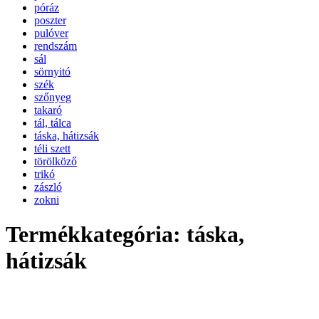
póráz
poszter
pulóver
rendszám
sál
sörnyitó
szék
szőnyeg
takaró
tál, tálca
táska, hátizsák
téli szett
törölköző
trikó
zászló
zokni
Termékkategória: táska,
hátizsák