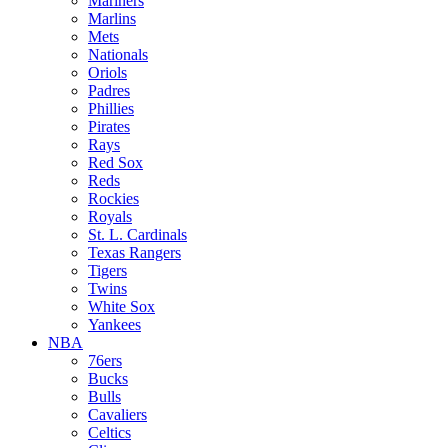
Mariners
Marlins
Mets
Nationals
Oriols
Padres
Phillies
Pirates
Rays
Red Sox
Reds
Rockies
Royals
St. L. Cardinals
Texas Rangers
Tigers
Twins
White Sox
Yankees
NBA
76ers
Bucks
Bulls
Cavaliers
Celtics