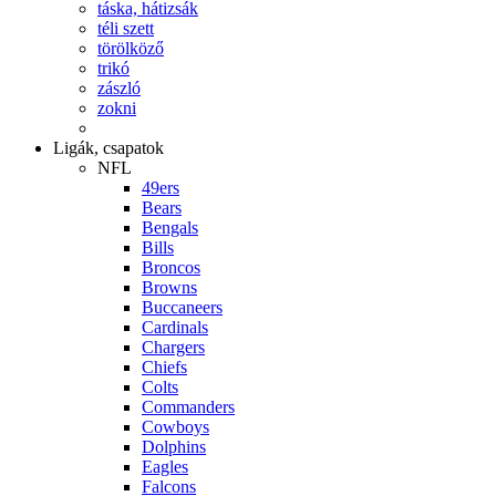
táska, hátizsák
téli szett
törölköző
trikó
zászló
zokni
Ligák, csapatok
NFL
49ers
Bears
Bengals
Bills
Broncos
Browns
Buccaneers
Cardinals
Chargers
Chiefs
Colts
Commanders
Cowboys
Dolphins
Eagles
Falcons