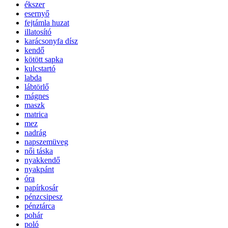
ékszer
esernyő
fejtámla huzat
illatosító
karácsonyfa dísz
kendő
kötött sapka
kulcstartó
labda
lábtörlő
mágnes
maszk
matrica
mez
nadrág
napszemüveg
női táska
nyakkendő
nyakpánt
óra
papírkosár
pénzcsipesz
pénztárca
pohár
poló