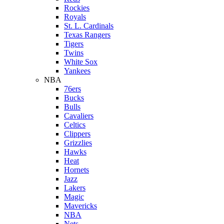
Rockies
Royals
St. L. Cardinals
Texas Rangers
Tigers
Twins
White Sox
Yankees
NBA
76ers
Bucks
Bulls
Cavaliers
Celtics
Clippers
Grizzlies
Hawks
Heat
Hornets
Jazz
Lakers
Magic
Mavericks
NBA
Nets