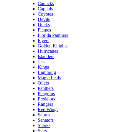
Canucks
Capitals
Coyotes
Devils
Ducks
Flames
Florida Panthers
Flyers
Golden Knights
Hurricanes
Islanders
Jets
Kings
Lightning
Maple Leafs
Oilers
Panthers
Penguins
Predators
Rangers
Red Wings
Sabres
Senators
Sharks
Stars