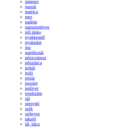
mágnes
maszk
matrica
mez
nadrág
napszemüveg
női táska
nyakkendő
nyakpánt
óra
papírkosár
pénzcsipesz
pénztárca
pohár
poló
póráz
poszter
pulóver
rendszám
sál
sörnyitó
szék
szőnyeg
takaró
tál, tálca