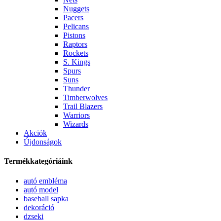
Nuggets
Pacers
Pelicans
Pistons
Raptors
Rockets
S. Kings
Spurs
Suns
Thunder
Timberwolves
Trail Blazers
Warriors
Wizards
Akciók
Újdonságok
Termékkategóriáink
autó embléma
autó model
baseball sapka
dekoráció
dzseki