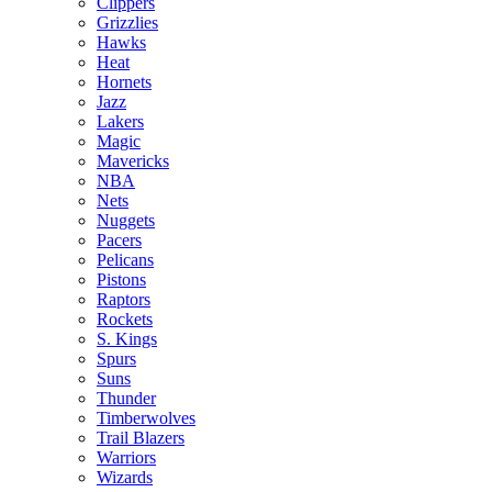
Clippers
Grizzlies
Hawks
Heat
Hornets
Jazz
Lakers
Magic
Mavericks
NBA
Nets
Nuggets
Pacers
Pelicans
Pistons
Raptors
Rockets
S. Kings
Spurs
Suns
Thunder
Timberwolves
Trail Blazers
Warriors
Wizards