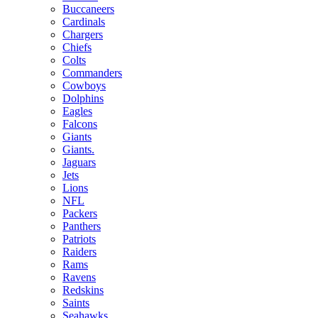
Buccaneers
Cardinals
Chargers
Chiefs
Colts
Commanders
Cowboys
Dolphins
Eagles
Falcons
Giants
Giants.
Jaguars
Jets
Lions
NFL
Packers
Panthers
Patriots
Raiders
Rams
Ravens
Redskins
Saints
Seahawks