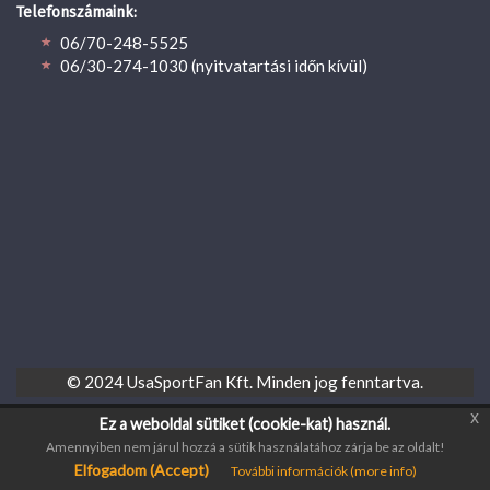
Telefonszámaink:
06/70-248-5525
06/30-274-1030 (nyitvatartási időn kívül)
© 2024 UsaSportFan Kft. Minden jog fenntartva.
x
Ez a weboldal sütiket (cookie-kat) használ.
Amennyiben nem járul hozzá a sütik használatához zárja be az oldalt!
Elfogadom (Accept)
További információk (more info)