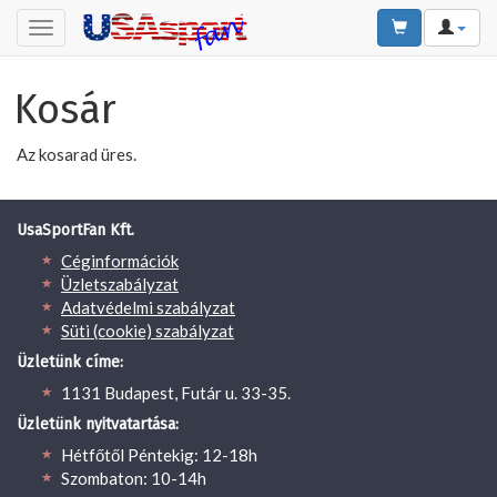
Toggle
navigation
Kosár
Az kosarad üres.
UsaSportFan Kft.
Céginformációk
Üzletszabályzat
Adatvédelmi szabályzat
Süti (cookie) szabályzat
Üzletünk címe:
1131 Budapest, Futár u. 33-35.
Üzletünk nyitvatartása:
Hétfőtől Péntekig: 12-18h
Szombaton: 10-14h